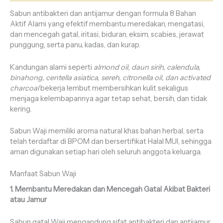
Sabun antibakteri dan antijamur dengan formula 8 Bahan
Aktif Alami yang efektif membantu meredakan, mengatasi,
dan mencegah gatal, iritasi, biduran, eksim, scabies, jerawat
punggung, serta panu, kadas, dan kurap.
Kandungan alami seperti
almond oil, daun sirih, calendula,
binahong, centella asiatica, sereh, citronella oil, dan activated
charcoal
bekerja lembut membersihkan kulit sekaligus
menjaga kelembapannya agar tetap sehat, bersih, dan tidak
kering.
Sabun Waji memiliki aroma natural khas bahan herbal, serta
telah terdaftar di BPOM dan bersertifikat Halal MUI, sehingga
aman digunakan setiap hari oleh seluruh anggota keluarga.
Manfaat Sabun Waji
1. Membantu Meredakan dan Mencegah Gatal Akibat Bakteri
atau Jamur
Sabun gatal Waji mengandung sifat antibakteri dan antijamur.