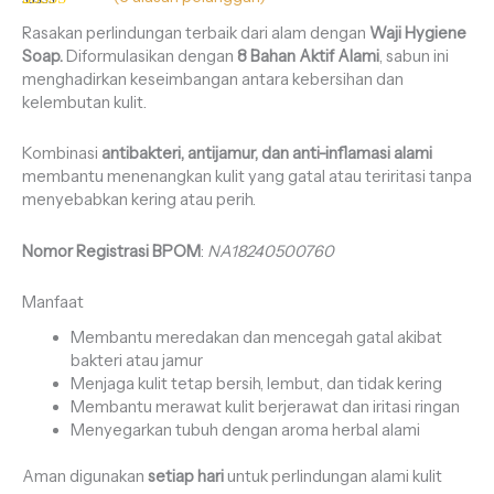
Peringkat
5
Rasakan perlindungan terbaik dari alam dengan
Waji Hygiene
5.00
dari 5
berdasarkan
Soap.
Diformulasikan dengan
8 Bahan Aktif Alami
, sabun ini
penilaian
menghadirkan keseimbangan antara kebersihan dan
pelanggan
kelembutan kulit.
Kombinasi
antibakteri, antijamur, dan anti-inflamasi alami
membantu menenangkan kulit yang gatal atau teriritasi tanpa
menyebabkan kering atau perih.
Nomor Registrasi BPOM
:
NA18240500760
Manfaat
Membantu meredakan dan mencegah gatal akibat
bakteri atau jamur
Menjaga kulit tetap bersih, lembut, dan tidak kering
Membantu merawat kulit berjerawat dan iritasi ringan
Menyegarkan tubuh dengan aroma herbal alami
Aman digunakan
setiap hari
untuk perlindungan alami kulit