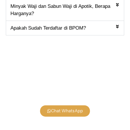
Minyak Waji dan Sabun Waji di Apotik, Berapa
Harganya?
Apakah Sudah Terdaftar di BPOM?
Konsultasi Produk Waji
Hubungi Customer Service Kami untuk Konsultasi dan
Pemesanan Produk Waji. CS Fast Respond Setiap Hari
Chat WhatsApp