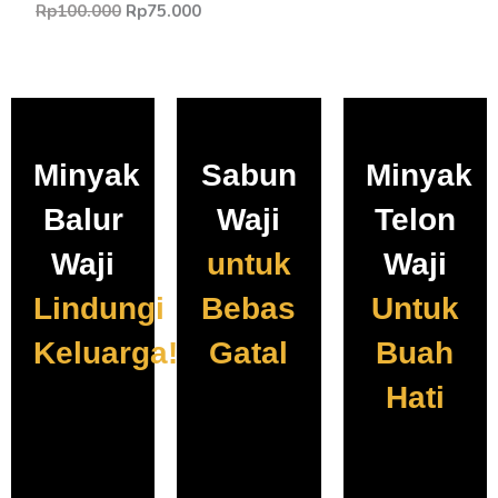
Rp
100.000
Rp
75.000
Minyak
Sabun
Minyak
Balur
Waji
Telon
Waji
untuk
Waji
Lindungi
Bebas
Untuk
Keluarga!
Gatal
Buah
Hati