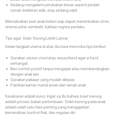
Sedang mengalami perubahan besar seperti pindah
rumah, kelahiran adik, atau sedang sakit.
Memaksakan saat anak belum siap dapat menimbulkan stres,
retensi urine, sembelit, bahkan regresi perilaku.
Tips agar
Toilet Training
Lebih Lancar
Selain langkah utama di atas, Ibu bisa mencoba tips berikut:
Gunakan
sticker chart
atau
reward
kecil agar si Kecil
semangat.
Beri contoh positif tanpa mengejek atau membandingkan
dengan anak lain.
Gunakan pakaian yang mudah dilepas.
Pastikan kamar mandi aman dan ramah anak.
Kesabaran adalah kunci. Ingat ya, Bu bahwa
toilet training
adalah proses, bukan perlombaan.
Toilet training
pada anak
adalah salah satu fase penting yang mengajarkan
kemandirian, kontrol fisik, dan regulasi diri.