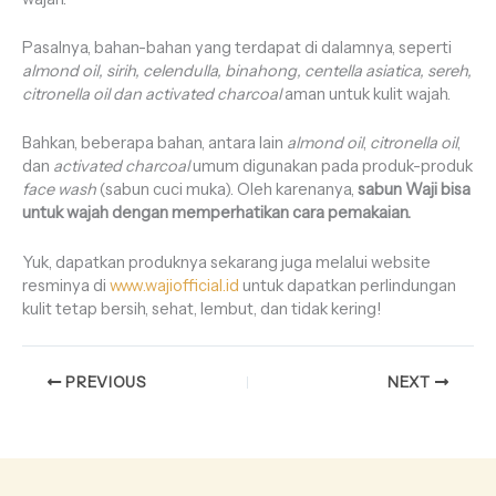
Pasalnya, bahan-bahan yang terdapat di dalamnya, seperti
almond oil, sirih, celendulla, binahong, centella asiatica, sereh,
citronella oil dan activated charcoal
aman untuk kulit wajah.
Bahkan, beberapa bahan, antara lain
almond oil
,
citronella oil
,
dan
activated charcoal
umum digunakan pada produk-produk
face wash
(sabun cuci muka). Oleh karenanya,
sabun Waji bisa
untuk wajah dengan memperhatikan cara pemakaian.
Yuk, dapatkan produknya sekarang juga melalui website
resminya di
www.wajiofficial.id
untuk dapatkan perlindungan
kulit tetap bersih, sehat, lembut, dan tidak kering!
PREVIOUS
NEXT