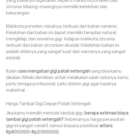
yang biasanya digunakan, seperti mahkota porselen dan
zirconia. Masing-masingnya memiliki kelebihan dan
kekurangan.
Mahkota porselen, misalnya, terbuat dari bahan ceramic.
Kelebihan dari bahan ini dapat memiliki tampilan natural,
mengkilap, dan sewarna gigi. Adapun mahkota zirconia
terbuat dari bahan zirconium dioxide. Kelebihan bahan ini
adalah sifatnya yang sangat kuat dan warnanya yang sangat
estetik.
Itulah
cara mengatasi gigi patah setengah
yang bisa kamu
lakukan. Meski demikian, untuk melakukan salah satunya, kamu
perlu tenaga profesional, yaitu dokter gigi agar hasilnya
maksimal.
Harga Tambal Gigi Depan Patah Setengah
Jika kamu memilih metode tambal gigi,
berapa estimasi biaya
tambal gigi patah setengah?
Sebenarnya, harga perawatan
gigi ini sangat variatif, namun biasanya berkisar
antara
Rp600.000–Rp2.000.000.