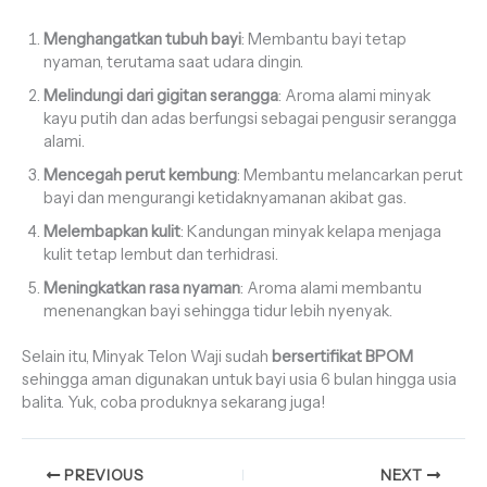
Menghangatkan tubuh bayi
: Membantu bayi tetap
nyaman, terutama saat udara dingin.
Melindungi dari gigitan serangga
: Aroma alami minyak
kayu putih dan adas berfungsi sebagai pengusir serangga
alami.
Mencegah perut kembung
: Membantu melancarkan perut
bayi dan mengurangi ketidaknyamanan akibat gas.
Melembapkan kulit
: Kandungan minyak kelapa menjaga
kulit tetap lembut dan terhidrasi.
Meningkatkan rasa nyaman
: Aroma alami membantu
menenangkan bayi sehingga tidur lebih nyenyak.
Selain itu, Minyak Telon Waji sudah
bersertifikat BPOM
sehingga aman digunakan untuk bayi usia 6 bulan hingga usia
balita. Yuk, coba produknya sekarang juga!
PREVIOUS
NEXT