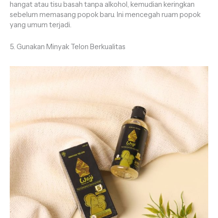
hangat atau tisu basah tanpa alkohol, kemudian keringkan
sebelum memasang popok baru. Ini mencegah ruam popok
yang umum terjadi.
5. Gunakan Minyak Telon Berkualitas