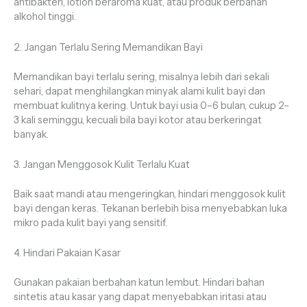
antibakteri, lotion beraroma kuat, atau produk berbahan
alkohol tinggi.
2. Jangan Terlalu Sering Memandikan Bayi
Memandikan bayi terlalu sering, misalnya lebih dari sekali
sehari, dapat menghilangkan minyak alami kulit bayi dan
membuat kulitnya kering. Untuk bayi usia 0–6 bulan, cukup 2–
3 kali seminggu, kecuali bila bayi kotor atau berkeringat
banyak.
3. Jangan Menggosok Kulit Terlalu Kuat
Baik saat mandi atau mengeringkan, hindari menggosok kulit
bayi dengan keras. Tekanan berlebih bisa menyebabkan luka
mikro pada kulit bayi yang sensitif.
4. Hindari Pakaian Kasar
Gunakan pakaian berbahan katun lembut. Hindari bahan
sintetis atau kasar yang dapat menyebabkan iritasi atau