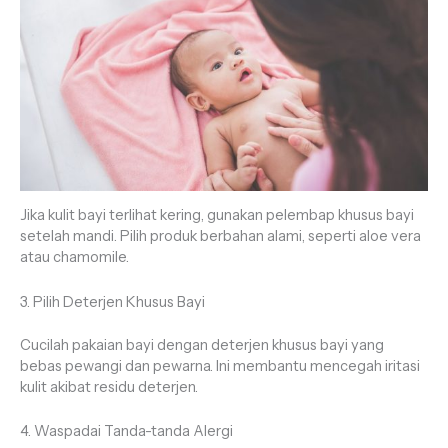
Jika kulit bayi terlihat kering, gunakan pelembap khusus bayi
setelah mandi. Pilih produk berbahan alami, seperti aloe vera
atau chamomile.
3. Pilih Deterjen Khusus Bayi
Cucilah pakaian bayi dengan deterjen khusus bayi yang
bebas pewangi dan pewarna. Ini membantu mencegah iritasi
kulit akibat residu deterjen.
4. Waspadai Tanda-tanda Alergi