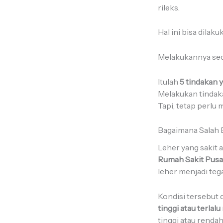
rileks.
Hal ini bisa dila
Melakukannya sec
Itulah
5 tindakan 
Melakukan tindak
Tapi, tetap perlu
Bagaimana Salah 
Leher yang sakit 
Rumah Sakit Pusa
leher menjadi tega
Kondisi tersebut 
tinggi atau terlal
tinggi atau renda