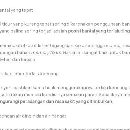
antal yang tepat
si tidur yang kurang tepat sering dikarenakan penggunaan bant
 yang paling sering terjadi adalah
posisi bantal yang terlalu tin
memicu otot-otot leher tegang dan kaku sehingga muncul rasa
l dengan bahan
memory foam
. Bahan ini sangat baik untuk ba
leher dan kepala.
rakan leher terlalu kencang
 nyeri, pastikan kamu tidak menggerakannya terlalu kencang. 
 justru akan memicu kondisinya semakin parah. Sebaliknya, 
gurangi peradangan dan rasa sakit yang ditimbulkan
.
dengan air dingin dan air hangat
yang nyeri dengan air dingin akan mengurangi bahkan mengh