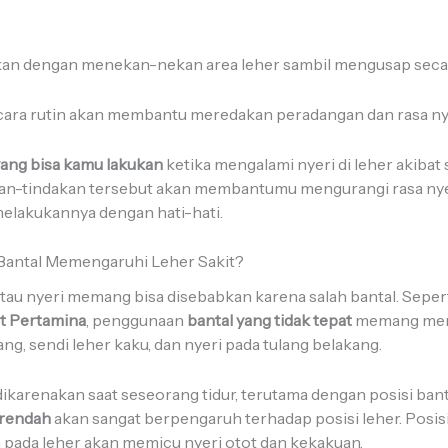
kukan dengan menekan-nekan area leher sambil mengusap seca
ara rutin akan membantu meredakan peradangan dan rasa ny
yang bisa kamu lakukan
ketika mengalami nyeri di leher akibat 
an-tindakan tersebut akan membantumu mengurangi rasa nye
 melakukannya dengan hati-hati.
Bantal Memengaruhi Leher Sakit?
atau nyeri memang bisa disebabkan karena salah bantal. Seper
t Pertamina
, penggunaan
bantal yang tidak tepat
memang memi
ng, sendi leher kaku, dan nyeri pada tulang belakang.
dikarenakan saat seseorang tidur, terutama dengan posisi ban
u rendah
akan sangat berpengaruh terhadap posisi leher. Posisi
h pada leher akan memicu nyeri otot dan kekakuan.