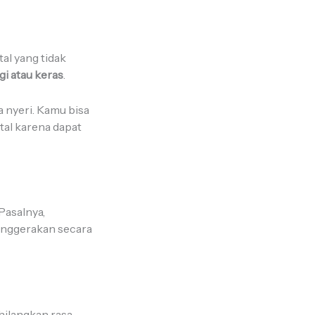
al yang tidak
ggi atau keras
.
 nyeri. Kamu bisa
ntal karena dapat
Pasalnya,
menggerakan secara
ilangkan rasa