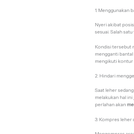
1. Menggunakan b
Nyeri akibat posi
sesuai. Salah satu
Kondisi tersebut 
mengganti banta
mengikuti kontur 
2. Hindari mengge
Saat leher sedang
melakukan hal ini
perlahan akan
men
3. Kompres leher 
Mengompres area 