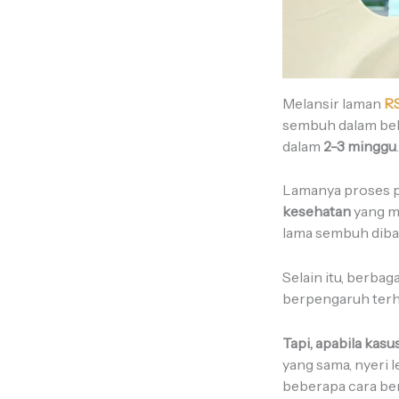
Melansir laman
R
sembuh dalam beb
dalam
2-3 minggu
Lamanya proses p
kesehatan
yang me
lama sembuh diban
Selain itu, berba
berpengaruh ter
Tapi, apabila kasu
yang sama, nyeri 
beberapa cara ber