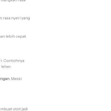
 rasa nyeri yang
n lebih cepat.
ri. Contohnya
leher.
ingan
. Meski
mbuat otot jadi