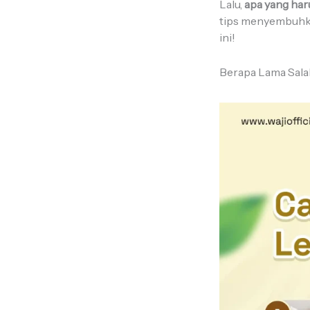
Lalu,
apa yang haru
tips menyembuhka
ini!
Berapa Lama Sal