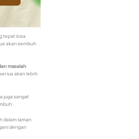
g tepat bisa
sus akan sembuh
an masalah
serius akan lebih
a juga sangat
embuh.
h dalam laman
ngani dengan