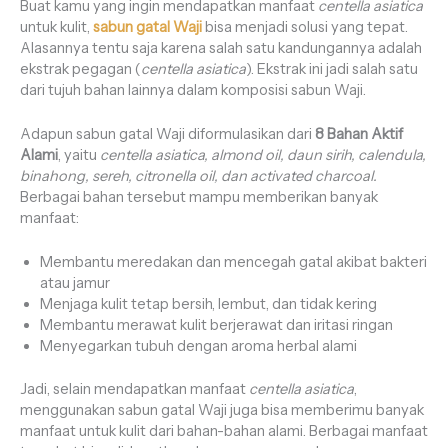
Buat kamu yang ingin mendapatkan manfaat
centella asiatica
untuk kulit,
sabun gatal Waji
bisa menjadi solusi yang tepat.
Alasannya tentu saja karena salah satu kandungannya adalah
ekstrak pegagan (
centella asiatica
). Ekstrak ini jadi salah satu
dari tujuh bahan lainnya dalam komposisi sabun Waji.
Adapun sabun gatal Waji diformulasikan dari
8 Bahan Aktif
Alami
, yaitu
centella asiatica, almond oil, daun sirih, calendula,
binahong, sereh, citronella oil, dan activated charcoal.
Berbagai bahan tersebut mampu memberikan banyak
manfaat:
Membantu meredakan dan mencegah gatal akibat bakteri
atau jamur
Menjaga kulit tetap bersih, lembut, dan tidak kering
Membantu merawat kulit berjerawat dan iritasi ringan
Menyegarkan tubuh dengan aroma herbal alami
Jadi, selain mendapatkan manfaat
centella asiatica
,
menggunakan sabun gatal Waji juga bisa memberimu banyak
manfaat untuk kulit dari bahan-bahan alami. Berbagai manfaat