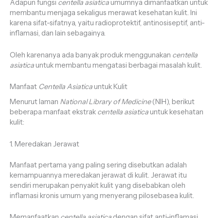
Adapun fungsi
centella asiatica
umumnya dimanfaatkan untuk
membantu menjaga sekaligus merawat kesehatan kulit. Ini
karena sifat-sifatnya, yaitu radioprotektif, antinosiseptif, anti-
inflamasi, dan lain sebagainya.
Oleh karenanya ada banyak produk menggunakan
centella
asiatica
untuk membantu mengatasi berbagai masalah kulit.
Manfaat
Centella Asiatica
untuk Kulit
Menurut laman
National Library of Medicine
(NIH), berikut
beberapa manfaat ekstrak
centella asiatica
untuk kesehatan
kulit:
1. Meredakan Jerawat
Manfaat pertama yang paling sering disebutkan adalah
kemampuannya meredakan jerawat di kulit. Jerawat itu
sendiri merupakan penyakit kulit yang disebabkan oleh
inflamasi kronis umum yang menyerang pilosebasea kulit.
Memanfaatkan
centella asiatica
dengan sifat anti-inflamasi,