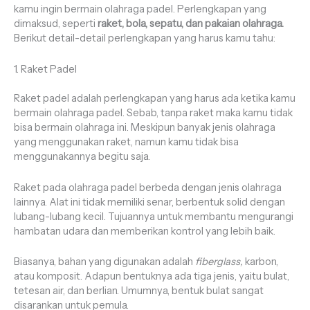
kamu ingin bermain olahraga padel. Perlengkapan yang
dimaksud, seperti
raket, bola, sepatu, dan pakaian olahraga.
Berikut detail-detail perlengkapan yang harus kamu tahu:
1. Raket Padel
Raket padel adalah perlengkapan yang harus ada ketika kamu
bermain olahraga padel. Sebab, tanpa raket maka kamu tidak
bisa bermain olahraga ini. Meskipun banyak jenis olahraga
yang menggunakan raket, namun kamu tidak bisa
menggunakannya begitu saja.
Raket pada olahraga padel berbeda dengan jenis olahraga
lainnya. Alat ini tidak memiliki senar, berbentuk solid dengan
lubang-lubang kecil. Tujuannya untuk membantu mengurangi
hambatan udara dan memberikan kontrol yang lebih baik.
Biasanya, bahan yang digunakan adalah
fiberglass,
karbon,
atau komposit. Adapun bentuknya ada tiga jenis, yaitu bulat,
tetesan air, dan berlian. Umumnya, bentuk bulat sangat
disarankan untuk pemula.