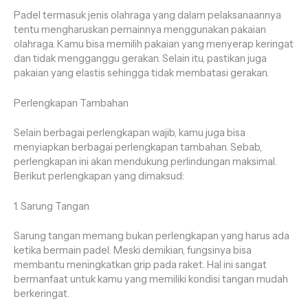
Padel termasuk jenis olahraga yang dalam pelaksanaannya
tentu mengharuskan pemainnya menggunakan pakaian
olahraga. Kamu bisa memilih pakaian yang menyerap keringat
dan tidak mengganggu gerakan. Selain itu, pastikan juga
pakaian yang elastis sehingga tidak membatasi gerakan.
Perlengkapan Tambahan
Selain berbagai perlengkapan wajib, kamu juga bisa
menyiapkan berbagai perlengkapan tambahan. Sebab,
perlengkapan ini akan mendukung perlindungan maksimal.
Berikut perlengkapan yang dimaksud:
1. Sarung Tangan
Sarung tangan memang bukan perlengkapan yang harus ada
ketika bermain padel. Meski demikian, fungsinya bisa
membantu meningkatkan grip pada raket. Hal ini sangat
bermanfaat untuk kamu yang memiliki kondisi tangan mudah
berkeringat.