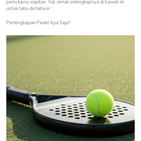
perlu kamu siapkan. Yuk, simak selengkapnya di bawah ini
untuk tahu detailnya!
Perlengkapan Padel Apa Saja?