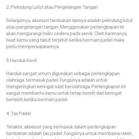
2. Pelindung Lutut atau Pergelangan Tangan
Selanjutnya, aksesori tambahan lainnya adalah pelindung lutut
atau pergelangan tangan. Menggunakan perlengkapan ini
akan mengurangi risiko cedera pada sendi. Oleh karenanya,
buat kamu yang takut terjatuh ketika bermain padel maka
perlu mempersiapkannya.
3. Handuk Kecil
Handuk sangat umum digunakan sebagai perlengkapan
olahraga, termasuk padel. Fungsinya adalah untuk
mengeringkan keringat saat berolahraga. Perlengkapan ini
sangat membantu kamu untuk tetap bersih dari keringat
berlebih ketika bermain padel.
4. Tas Padel
Terakhir, aksesori yang termasuk dalam perlengkapan
tambahan adalah tas padel. Fungsinya untuk membawa raket,