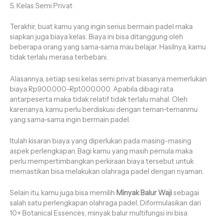
5. Kelas Semi Privat
Terakhir, buat kamu yang ingin serius bermain padel maka
siapkan juga biaya kelas. Biaya ini bisa ditanggung oleh
beberapa orang yang sama-sama mau belajar. Hasilnya, kamu
tidak terlalu merasa terbebani.
Alasannya, setiap sesi kelas semi privat biasanya memerlukan
biaya Rp900.000–Rp1.000.000. Apabila dibagi rata
antarpeserta maka tidak relatif tidak terlalu mahal. Oleh
karenanya, kamu perlu berdiskusi dengan teman-temanmu
yang sama-sama ingin bermain padel.
Itulah kisaran biaya yang diperlukan pada masing-masing
aspek perlengkapan. Bagi kamu yang masih pemula maka
perlu mempertimbangkan perkiraan biaya tersebut untuk
memastikan bisa melakukan olahraga padel dengan nyaman.
Selain itu, kamu juga bisa memilih
Minyak Balur Waji
sebagai
salah satu perlengkapan olahraga padel. Diformulasikan dari
10+ Botanical Essences, minyak balur multifungsi ini bisa