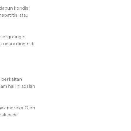
Adapun kondisi
hepatitis, atau
ergi dingin.
 udara dingin di
i berkaitan
am hal ini adalah
nak mereka. Oleh
anak pada