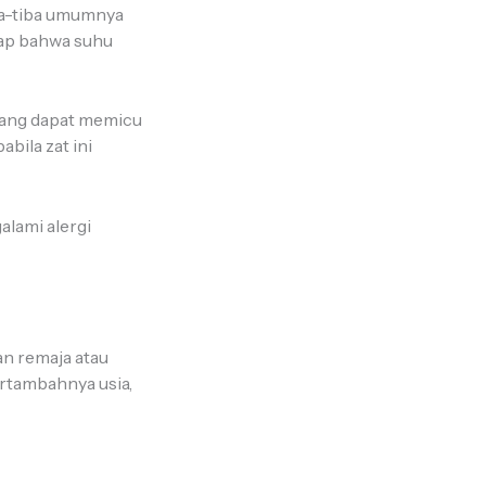
tiba-tiba umumnya
gap bahwa suhu
yang dapat memicu
abila zat ini
alami alergi
an remaja atau
ertambahnya usia,