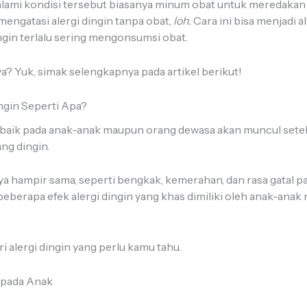
ami kondisi tersebut biasanya minum obat untuk meredakan 
mengatasi alergi dingin tanpa obat,
loh.
Cara ini bisa menjadi a
ngin terlalu sering mengonsumsi obat.
? Yuk, simak selengkapnya pada artikel berikut!
ingin Seperti Apa?
n, baik pada anak-anak maupun orang dewasa akan muncul setel
ang dingin.
a hampir sama, seperti bengkak, kemerahan, dan rasa gatal p
a beberapa efek alergi dingin yang khas dimiliki oleh anak-ana
iri alergi dingin yang perlu kamu tahu.
n pada Anak