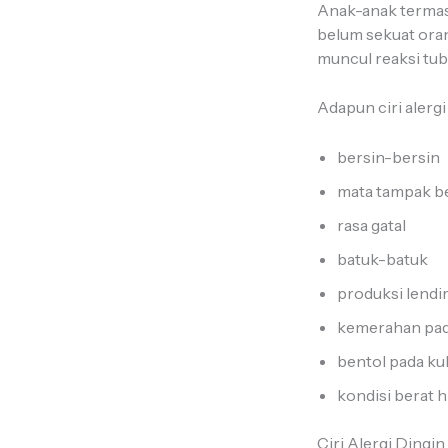
Anak-anak termasu
belum sekuat oran
muncul reaksi tub
Adapun ciri alergi
bersin-bersin
mata tampak b
rasa gatal
batuk-batuk
produksi lendi
kemerahan pad
bentol pada kul
kondisi berat
Ciri Alergi Ding