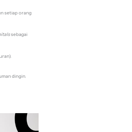
un setiap orang
itals
sebagai
uran).
uman dingin.