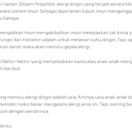
ari laman
Siloam Hospitals
, alergi dingin yang terjadi secara 
reaksi sistem imun. Sebagai daya tahan tubuh, imun mengang
tu bahaya.
 menjadikan imun mengakibatkan imun melepaskan zat kimia 
 Fungsi dari histamin adalah untuk melawan suhu dingin. Tapi, ap
iran darah maka akan memicu gejala alergi.
pat faktor-faktor yang menyebabkan kamu atau anak-anak meng
ti berikut.
ng memicu alergi dingin adalah usia. Artinya, usia anak-anak d
iliki risiko besar mengalami alergi jenis ini. Tapi, seiring b
uh dengan sendirinya.
rtentu