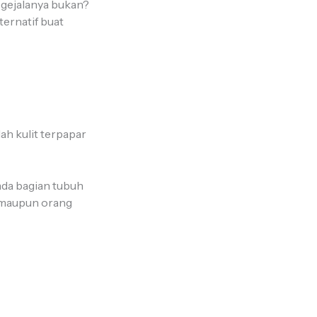
gejalanya bukan?
lternatif buat
ah kulit terpapar
ada bagian tubuh
k maupun orang