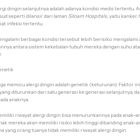
rgi dingin selanjutnya adalah adanya kondisi medis tertentu. 
ud seperti dilansir dari laman
Siloam Hospitals,
yaitu kanker, 
bat infeksi tertentu.
ngalami berbagai kondisi tersebut lebih berisiko mengalami al
tannya antara sistem kekebalan tubuh mereka dengan suhu atau
r.
enetik
uga memicu alergi dingin adalah genetik (keturunan). Faktor in
 yang diturunkan dari satu generasi ke generasi selanjutnya, dal
pada anaknya.
miliki riwayat alergi dingin bisa menurunkannya pada anak-a
anak mereka akan memiliki risiko lebih tinggi dibanding anak-
 yang orang tuanya tidak memiliki riwayat alergi dingin.