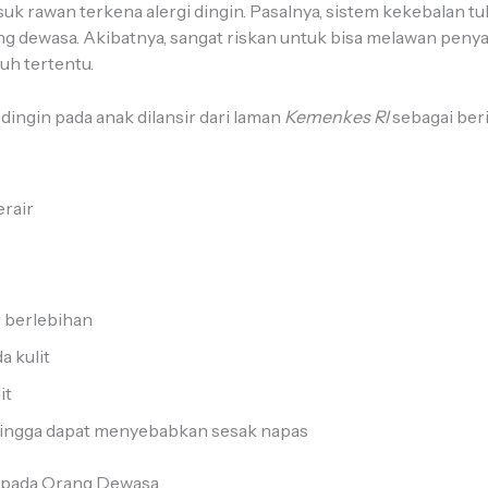
k rawan terkena alergi dingin. Pasalnya, sistem kekebalan 
g dewasa. Akibatnya, sangat riskan untuk bisa melawan penya
uh tertentu.
 dingin pada anak dilansir dari laman
Kemenkes RI
sebagai ber
erair
r berlebihan
a kulit
it
 hingga dapat menyebabkan sesak napas
in pada Orang Dewasa