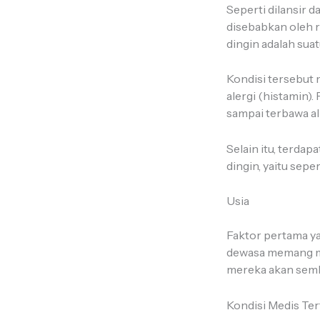
Seperti dilansir d
disebabkan oleh 
dingin adalah sua
Kondisi tersebut
alergi (histamin).
sampai terbawa al
Selain itu, terda
dingin, yaitu seper
Usia
Faktor pertama ya
dewasa memang mem
mereka akan semb
Kondisi Medis Te