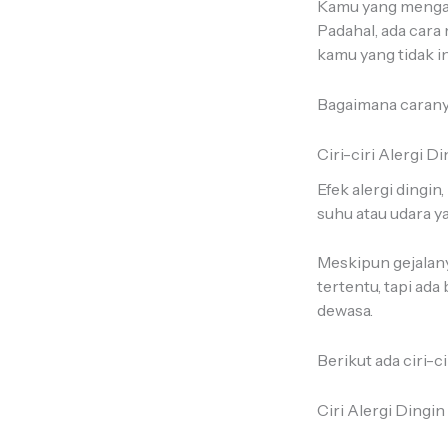
Kamu yang mengal
Padahal, ada cara 
kamu yang tidak i
Bagaimana caranya
Ciri-ciri Alergi D
Efek alergi dingi
suhu atau udara y
Meskipun gejalany
tertentu, tapi ad
dewasa.
Berikut ada ciri-c
Ciri Alergi Dingi