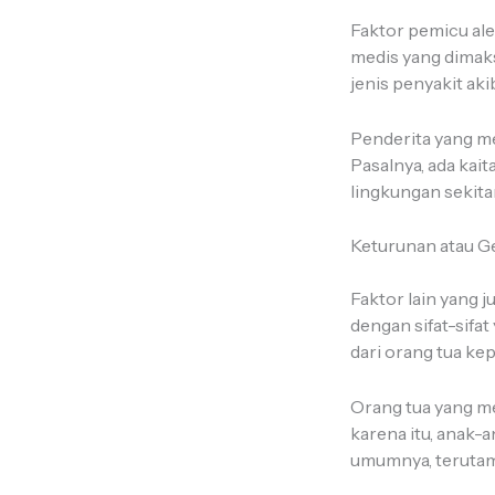
Faktor pemicu ale
medis yang dimaks
jenis penyakit aki
Penderita yang me
Pasalnya, ada kai
lingkungan sekita
Keturunan atau G
Faktor lain yang j
dengan sifat-sifat
dari orang tua ke
Orang tua yang me
karena itu, anak-
umumnya, terutama