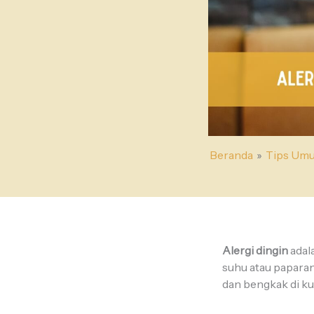
Beranda
Tips Um
Alergi dingin
adala
suhu atau paparan
dan bengkak di kul