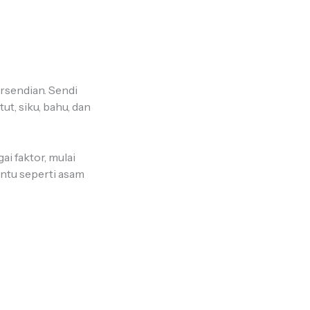
ersendian. Sendi
t, siku, bahu, dan
ai faktor, mulai
entu seperti asam