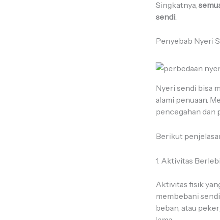
Singkatnya,
semua
sendi
.
Penyebab Nyeri S
Nyeri sendi bisa m
alami penuaan. 
pencegahan dan 
Berikut penjelasa
1. Aktivitas Berleb
Aktivitas fisik yan
membebani sendi se
beban, atau peke
lama.