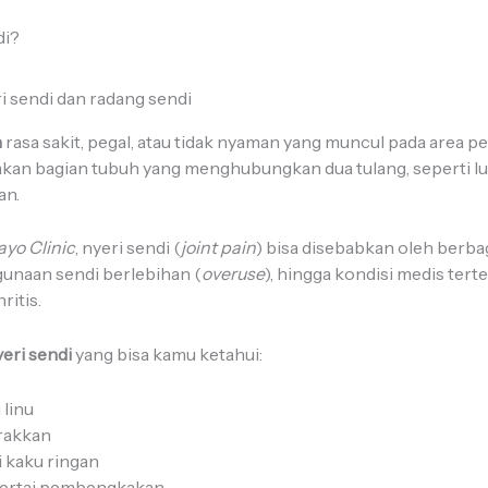
di?
h
rasa sakit, pegal, atau tidak nyaman yang muncul pada area p
akan bagian tubuh yang menghubungkan dua tulang, seperti lutu
an.
yo Clinic
, nyeri sendi (
joint pain
) bisa disebabkan oleh berbag
gunaan sendi berlebihan (
overuse
), hingga kondisi medis tert
ritis.
nyeri sendi
yang bisa kamu ketahui:
 linu
erakkan
i kaku ringan
isertai pembengkakan