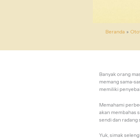
Beranda
Otot
Banyak orang ma
memang sama-sama
memiliki penyebab
Memahami perbedaa
akan membahas sec
sendi dan radang 
Yuk, simak seleng