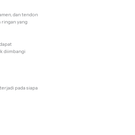
gamen, dan tendon
n ringan yang
 dapat
dak diimbangi
terjadi pada siapa