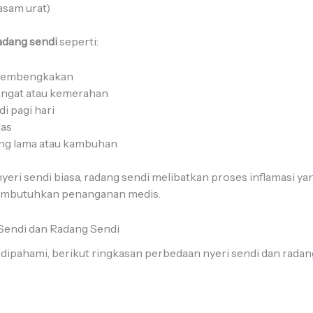
asam urat)
 radang sendi
seperti:
i pembengkakan
angat atau kemerahan
i pagi hari
tas
ung lama atau kambuhan
eri sendi biasa, radang sendi melibatkan proses inflamasi y
membutuhkan penanganan medis.
Sendi dan Radang Sendi
dipahami, berikut ringkasan perbedaan nyeri sendi dan radan