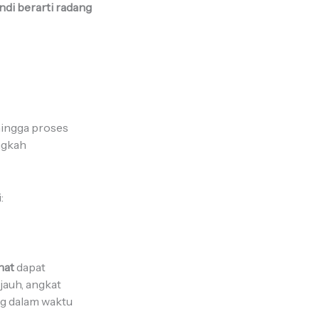
ndi berarti radang
 hingga proses
ngkah
:
ahat
dapat
jauh, angkat
g dalam waktu