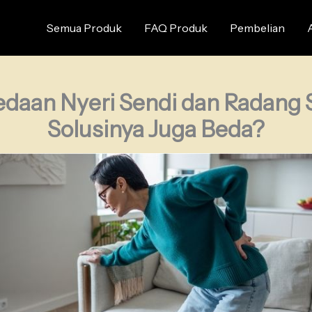
Semua Produk
FAQ Produk
Pembelian
daan Nyeri Sendi dan Radang 
Solusinya Juga Beda?