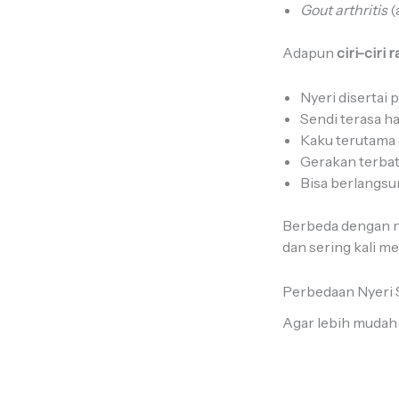
Gout arthritis
(
Adapun
ciri-ciri
Nyeri diserta
Sendi terasa h
Kaku terutama d
Gerakan terba
Bisa berlangs
Berbeda dengan ny
dan sering kali 
Perbedaan Nyeri 
Agar lebih mudah 