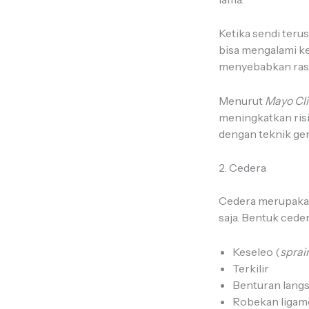
Ketika sendi teru
bisa mengalami k
menyebabkan rasa p
Menurut
Mayo Cli
meningkatkan ris
dengan teknik ge
2. Cedera
Cedera merupakan
saja. Bentuk cede
Keseleo (
sprai
Terkilir
Benturan lang
Robekan ligam