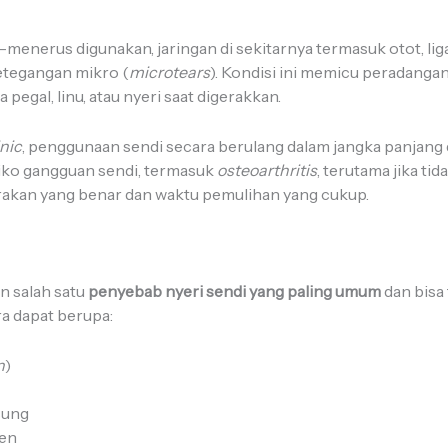
s-menerus digunakan, jaringan di sekitarnya termasuk otot, li
etegangan mikro (
microtears
). Kondisi ini memicu peradanga
egal, linu, atau nyeri saat digerakkan.
nic
, penggunaan sendi secara berulang dalam jangka panjang
iko gangguan sendi, termasuk
osteoarthritis
, terutama jika ti
rakan yang benar dan waktu pemulihan yang cukup.
 salah satu
penyebab nyeri sendi yang paling umum
dan bisa 
ra dapat berupa:
n
)
sung
en