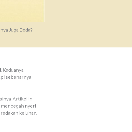
inya Juga Beda?
i
. Keduanya
api sebenarnya
nya. Artikel ini
ra mencegah nyeri
eredakan keluhan.