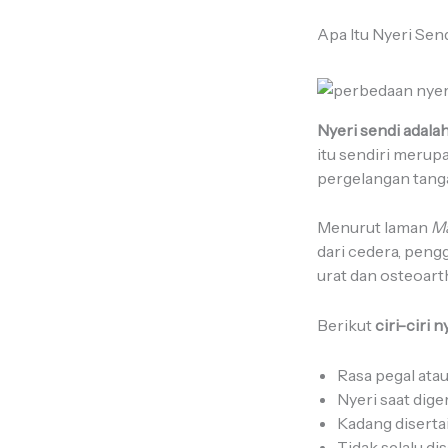
Apa Itu Nyeri Sen
Nyeri sendi adala
itu sendiri merup
pergelangan tang
Menurut laman
Ma
dari cedera, peng
urat dan osteoarth
Berikut
ciri-ciri 
Rasa pegal atau
Nyeri saat dig
Kadang diserta
Tidak selalu d